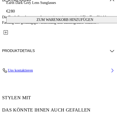
BESCHREIBUNG
Earth Dark Grey Lens Sunglasses
€280
Die Earth Sunglasses aus Acetat zeigen eine oversized Flat-Top-Shield-
ZUM WARENKORB HINZUFÜGEN
Fassung mit großzügiger Abdeckung und dunkelgrauen Gläsern...
PRODUKTDETAILS
Lens Width (caliber): 133 mm
Uns kontaktieren
Bridge Width: 5 mm
Temple Length: 145 mm
Material: Acetate
Code: OW104910071331007
STYLEN MIT
DAS KÖNNTE IHNEN AUCH GEFALLEN