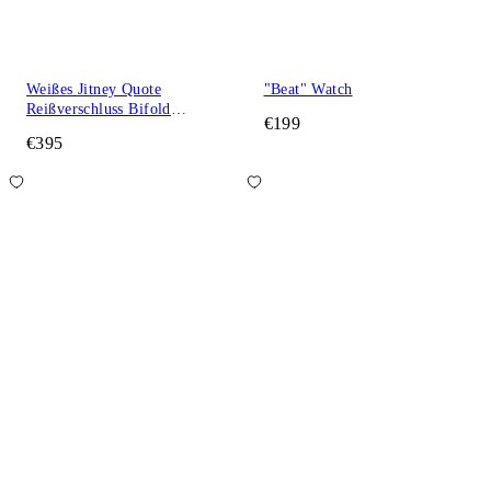
Weißes Jitney Quote
"Beat" Watch
Reißverschluss Bifold
€199
Geldbeutel
€395