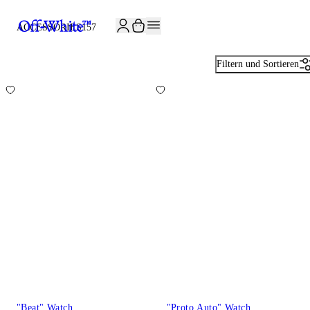
JOIN THE COMMUNITY AND GET 10% OFF YOUR FIRST ORDER
ACCESSORIES
157
Filtern und Sortieren
"Beat" Watch
"Proto Auto" Watch