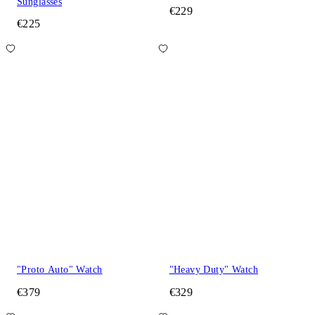
Sunglasses
€229
€225
"Proto Auto" Watch
"Heavy Duty" Watch
€379
€329