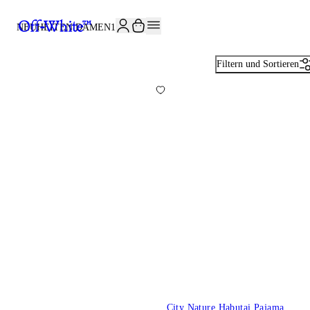
JOIN THE COMMUNITY AND GET 10% OFF YOUR FIRST ORDER
NEUHEITEN DAMEN
151
Filtern und Sortieren
City Nature Habutai Pajama