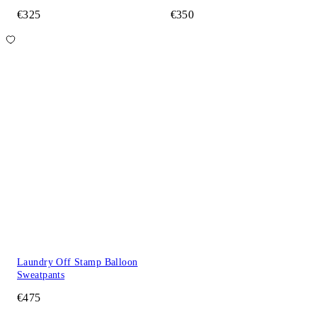
€325
€350
Laundry Off Stamp Balloon
Sweatpants
€475