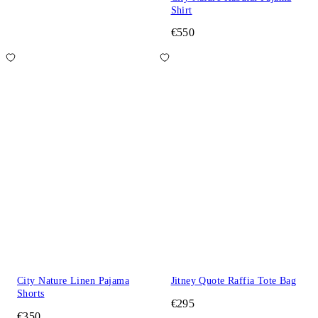
Shirt
€550
City Nature Linen Pajama
Jitney Quote Raffia Tote Bag
Shorts
€295
€350