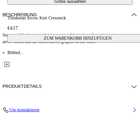
Größe auswählen
BESCHREIBUNG
Thinkman Arrow Knit Crewneck
€417
Structured knit crewneck in premium fabrication, featuring a signature
ZUM WARENKORB HINZUFÜGEN
arrow motif and an embroidered graphic at the back.
Ribbed...
PRODUKTDETAILS
Material: 20% Polyamide (Nylon) 80% Wool
Uns kontaktieren
Code: OMHE20NF25KNI0011001