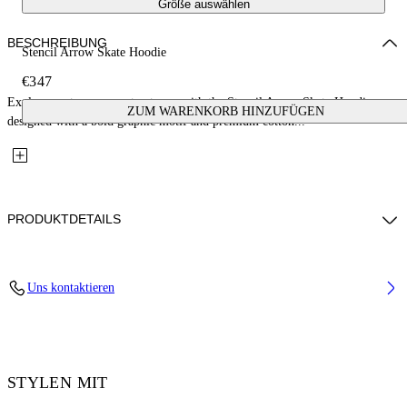
Größe auswählen
BESCHREIBUNG
Stencil Arrow Skate Hoodie
€347
Explore contemporary streetwear with the Stencil Arrow Skate Hoodie,
ZUM WARENKORB HINZUFÜGEN
designed with a bold graphic motif and premium cotton...
PRODUKTDETAILS
Material: 100% Cotton, Rib Details: 5% Elastane 95% Cotton
Uns kontaktieren
Code: OMBB085F25FLE00H1041
STYLEN MIT