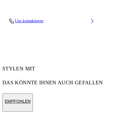
Material: 100% Cotton, Rib Details: 5%
Uns kontaktieren
Elastane 95% Cotton
Code: OMBB085F25FLE00G5019
STYLEN MIT
DAS KÖNNTE IHNEN AUCH GEFALLEN
EMPFOHLEN