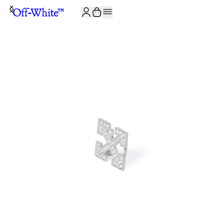
JOIN THE COMMUNITY AND GET 10% OFF YOUR FIRST ORDER