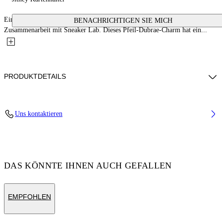
Eine neue Kollektion von Schuh-Personalisierungsaccessoires in
BENACHRICHTIGEN SIE MICH
Zusammenarbeit mit Sneaker Lab. Dieses Pfeil-Dubrae-Charm hat ein...
PRODUKTDETAILS
Material:glass 100%, Zamak 100%
Uns kontaktieren
Code: OMZF001T25MET0017200
DAS KÖNNTE IHNEN AUCH GEFALLEN
EMPFOHLEN