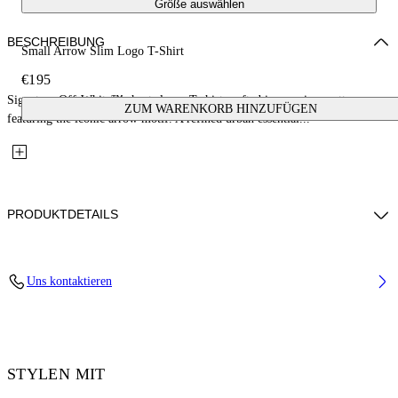
Größe auswählen
BESCHREIBUNG
Small Arrow Slim Logo T-Shirt
€195
Signature Off-White™ short sleeve T-shirt crafted in premium cotton,
ZUM WARENKORB HINZUFÜGEN
featuring the iconic arrow motif. A refined urban essential...
PRODUKTDETAILS
Material: 100% Cotton, Rib Details: 3% Elastane 97% Cotton
Uns kontaktieren
Code: OMAA027F25JER00F1001
STYLEN MIT