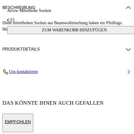
BESCHREIBUNG
Arrow Mittelhohe Socken
€35
Diese mittelhohen Socken aus Baumwollmischung haben ein Pfeillogo.
Hergestellt in Italien.
ZUM WARENKORB HINZUFÜGEN
PRODUKTDETAILS
Cotton 85%, Polyamide 10%, Spandex/Elastane 5%
Uns kontaktieren
Code: OGRA004S25KNI0013001
DAS KÖNNTE IHNEN AUCH GEFALLEN
EMPFOHLEN