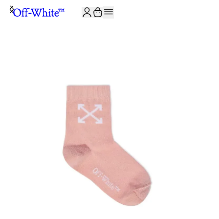
JOIN THE COMMUNITY AND GET 10% OFF YOUR FIRST ORDER