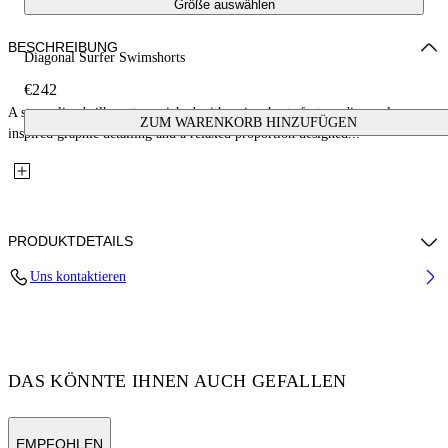
Größe auswählen
BESCHREIBUNG
Diagonal Surfer Swimshorts
€242
A streamlined silhouette enriched with swim shorts feature diagonal-
ZUM WARENKORB HINZUFÜGEN
inspired graphic detailing and a relaxed proportion designed...
PRODUKTDETAILS
Uns kontaktieren
Fabric:100% Polyamide Lining: 100% Polyester
Code: OMFA010C99FAB0011010
DAS KÖNNTE IHNEN AUCH GEFALLEN
EMPFOHLEN