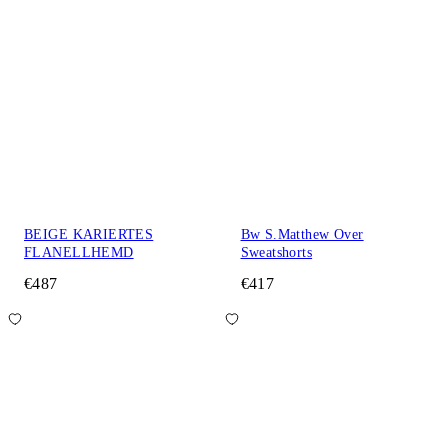
BEIGE KARIERTES
Bw S.Matthew Over
FLANELLHEMD
Sweatshorts
€487
€417