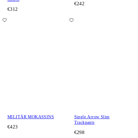
€242
€312
MILITÄR MOKASSINS
Single Arrow Slim
Trackpants
€423
€298