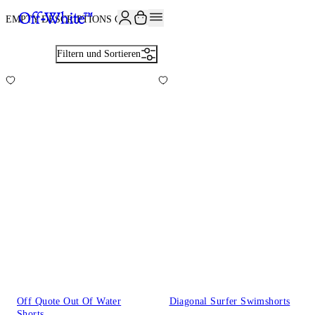
JOIN THE COMMUNITY AND GET 10% OFF YOUR FIRST ORDER
EMPTY DESCRIPTIONS CHECK
23
Filtern und Sortieren
Off Quote Out Of Water
Diagonal Surfer Swimshorts
Shorts