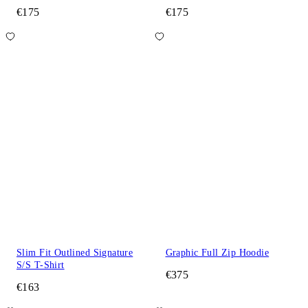
€175
€175
Slim Fit Outlined Signature
Graphic Full Zip Hoodie
S/S T-Shirt
€375
€163