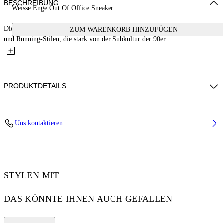
BESCHREIBUNG
Weisse Enge Out Of Office Sneaker
Die Out Of Office Sneaker sind eine Kombination aus Street-, Basketball-
ZUM WARENKORB HINZUFÜGEN
und Running-Stilen, die stark von der Subkultur der 90er...
PRODUKTDETAILS
Futter 17 % polyester 83 % Recyceltes polyester - Sohle 100 % Gummi
Uns kontaktieren
- Obermaterial 46 % Recyceltes polyester 54 % Leder (Nachhaltig)
Code: OWIA276C99LEA0020101
STYLEN MIT
DAS KÖNNTE IHNEN AUCH GEFALLEN