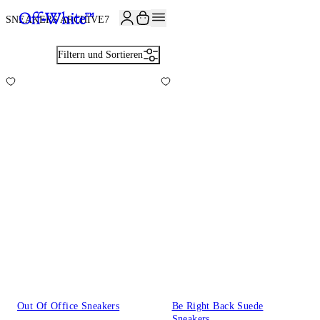
JOIN THE COMMUNITY AND GET 10% OFF YOUR FIRST ORDER
SNEAKERS ARCHIVE
7
Filtern und Sortieren
Out Of Office Sneakers
Be Right Back Suede
Sneakers