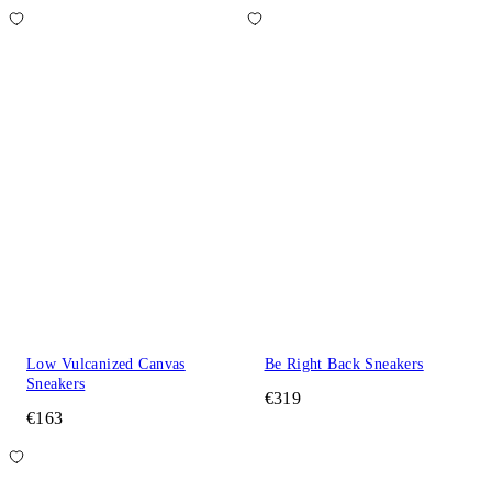
Low Vulcanized Canvas
Be Right Back Sneakers
Sneakers
€319
€163