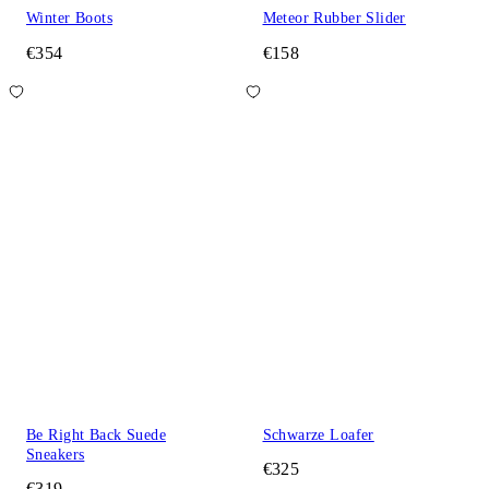
Winter Boots
Meteor Rubber Slider
€354
€158
Be Right Back Suede
Schwarze Loafer
Sneakers
€325
€319