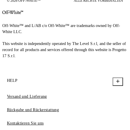
© 2026 OFF-WHITE™
ALLE RECHTE VORBEHALTEN
Off-White™ and L/AB c/o Off-White™ are trademarks owned by Off-
White LLC.
This website is independently operated by The Level S.r.l, and the seller of
record for all products and services offered through this website is Progetto
17 S.r.l.
HELP
Versand und Lieferung
Rückgabe und Rückerstattung
Kontaktieren Sie uns