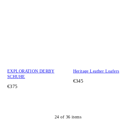
EXPLORATION DERBY
Heritage Leather Loafers
SCHUHE
€345
€375
24
of
36
items