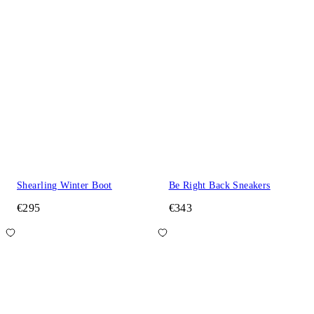
Shearling Winter Boot
Be Right Back Sneakers
€295
€343