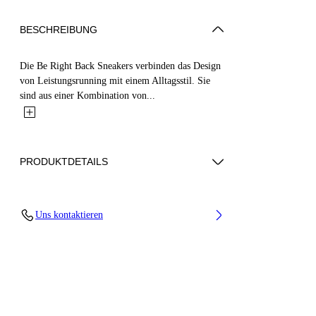
BESCHREIBUNG
Die Be Right Back Sneakers verbinden das Design
von Leistungsrunning mit einem Alltagsstil. Sie
sind aus einer Kombination von...
PRODUKTDETAILS
Upper: 65% Polyurethane, 26% Polyester, 9%
Uns kontaktieren
Polyamide (Nylon), Outsole: 51% EVA, 49%
Rubber, Lining: 100% Polyester
Code: OWIA289C99FAB0011010