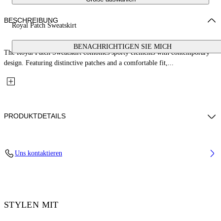
BESCHREIBUNG
Royal Patch Sweatskirt
BENACHRICHTIGEN SIE MICH
The Royal Patch Sweatskirt combines sporty elements with contemporary
design. Featuring distinctive patches and a comfortable fit,...
PRODUKTDETAILS
Fabric: 100% Cotton
Uns kontaktieren
Code: 2CK006S26FLE001W932
STYLEN MIT