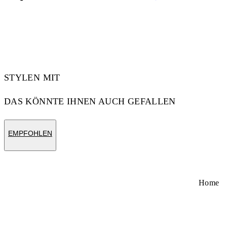
Temple Length: 145 mm
Material: Acetate
Code: OW10221050531050
STYLEN MIT
DAS KÖNNTE IHNEN AUCH GEFALLEN
EMPFOHLEN
Home