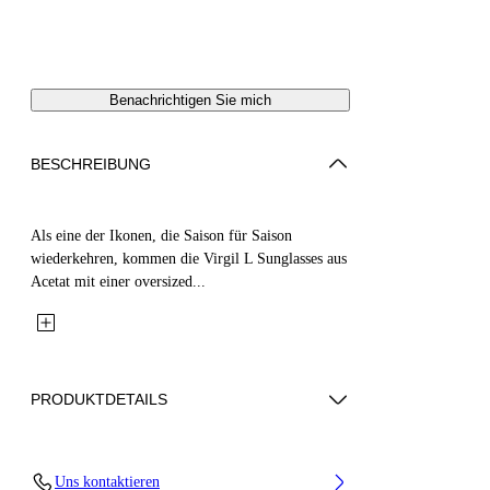
Benachrichtigen Sie mich
BESCHREIBUNG
Als eine der Ikonen, die Saison für Saison
wiederkehren, kommen die Virgil L Sunglasses aus
Acetat mit einer oversized...
PRODUKTDETAILS
Lens Width (caliber): 53 mm
Uns kontaktieren
Bridge Width: 22 mm