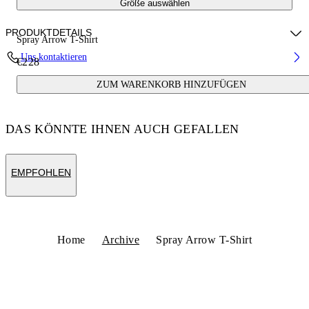
Größe auswählen
PRODUKTDETAILS
Spray Arrow T-Shirt
Uns kontaktieren
€228
Fabric:100% Cotton
ZUM WARENKORB HINZUFÜGEN
Code: OMAA027S25JER00B6110
DAS KÖNNTE IHNEN AUCH GEFALLEN
EMPFOHLEN
Home
Archive
Spray Arrow T-Shirt