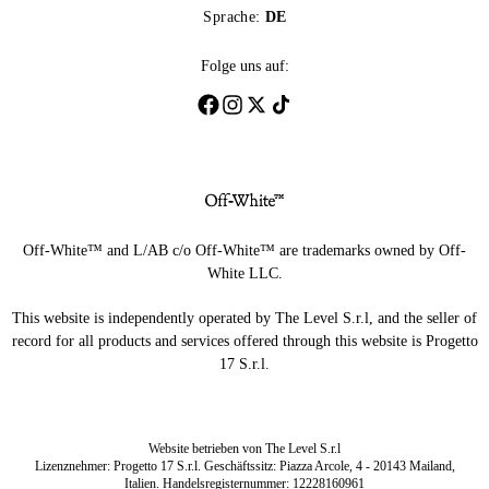
Sprache:
DE
Folge uns auf:
Off-White™ and L/AB c/o Off-White™ are trademarks owned by Off-
White LLC.
This website is independently operated by The Level S.r.l, and the seller of
record for all products and services offered through this website is Progetto
17 S.r.l.
Website betrieben von The Level S.r.l
Lizenznehmer: Progetto 17 S.r.l. Geschäftssitz: Piazza Arcole, 4 - 20143 Mailand,
Italien. Handelsregisternummer: 12228160961