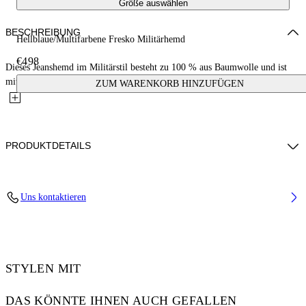
Größe auswählen
BESCHREIBUNG
Hellblaue/Multifarbene Fresko Militärhemd
€498
Dieses Jeanshemd im Militärstil besteht zu 100 % aus Baumwolle und ist
mit einem auffälligen Allover-Fresko-Print verziert, der...
ZUM WARENKORB HINZUFÜGEN
PRODUKTDETAILS
NALLA WEARS SIZE M HEIGHT: 6' (184 CM) BUST: 35” (89 CM)
Uns kontaktieren
WAIST: 27“ (70 CM) HIPS: 35” (89 CM)
Material:Cotton 100%
Code: OMYD05HS25DEN0038400
STYLEN MIT
DAS KÖNNTE IHNEN AUCH GEFALLEN