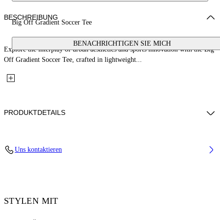
BESCHREIBUNG
Big Off Gradient Soccer Tee
BENACHRICHTIGEN SIE MICH
Explore the interplay of urban aesthetics and sports innovation with the Big
Off Gradient Soccer Tee, crafted in lightweight...
PRODUKTDETAILS
Embroidery: 100% Polyester, Material: 100% Polyester, Rib Details: 5%
Uns kontaktieren
Elastane 95% Cotton
Code: OMAD00SF25JER0041001
STYLEN MIT