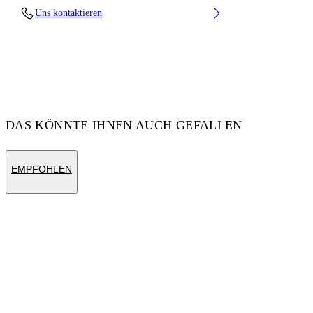
Uns kontaktieren
Fabric:100% Cotton
Code: OMAA027S25JER0061001
DAS KÖNNTE IHNEN AUCH GEFALLEN
EMPFOHLEN