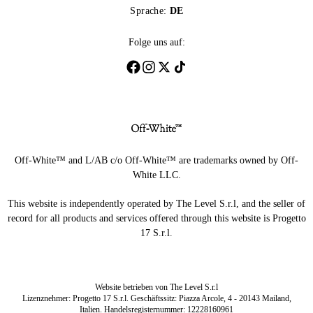
Sprache:
DE
Folge uns auf:
Off-White™ and L/AB c/o Off-White™ are trademarks owned by Off-
White LLC.
This website is independently operated by The Level S.r.l, and the seller of
record for all products and services offered through this website is Progetto
17 S.r.l.
Website betrieben von The Level S.r.l
Lizenznehmer: Progetto 17 S.r.l. Geschäftssitz: Piazza Arcole, 4 - 20143 Mailand,
Italien. Handelsregisternummer: 12228160961