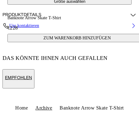
Größe auswählen
PRODUKTDETAILS
Banknote Arrow Skate T-Shirt
Uns kontaktieren
€228
Fabric:100% Cotton
ZUM WARENKORB HINZUFÜGEN
Code: OMAA120S25JER00C6158
DAS KÖNNTE IHNEN AUCH GEFALLEN
EMPFOHLEN
Home
Archive
Banknote Arrow Skate T-Shirt