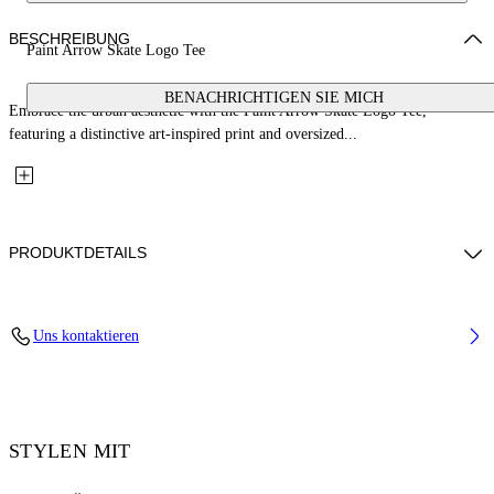
BESCHREIBUNG
Paint Arrow Skate Logo Tee
BENACHRICHTIGEN SIE MICH
Embrace the urban aesthetic with the Paint Arrow Skate Logo Tee,
featuring a distinctive art-inspired print and oversized...
PRODUKTDETAILS
Material: 100% Cotton, Rib Details: 5% Elastane 95% Cotton
Uns kontaktieren
Code: OMAA120F25JER00U1001
STYLEN MIT