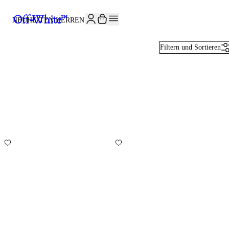
JOIN THE COMMUNITY AND GET 10% OFF YOUR FIRST ORDER
NEUHEITEN HERREN
183
Filtern und Sortieren