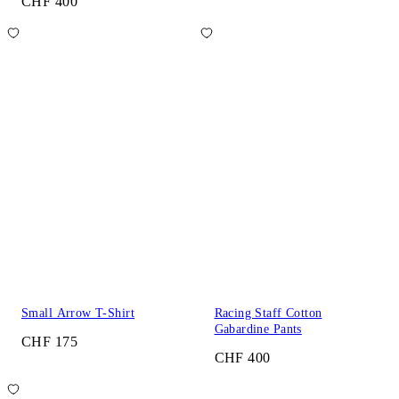
CHF 400
Small Arrow T-Shirt
Racing Staff Cotton
Gabardine Pants
CHF 175
CHF 400