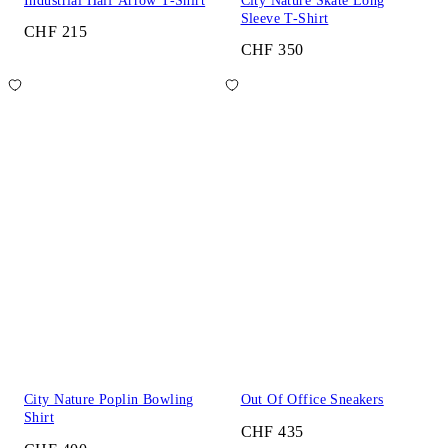
Industrial Half Arrow T-Shirt
City Nature Skate Long
Sleeve T-Shirt
CHF 215
CHF 350
City Nature Poplin Bowling
Out Of Office Sneakers
Shirt
CHF 435