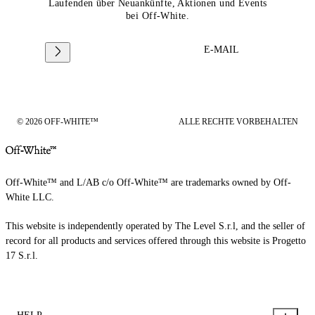
Laufenden über Neuankünfte, Aktionen und Events
bei Off-White.
E-MAIL
© 2026 OFF-WHITE™
ALLE RECHTE VORBEHALTEN
Off-White™ and L/AB c/o Off-White™ are trademarks owned by Off-
White LLC.
This website is independently operated by The Level S.r.l, and the seller of
record for all products and services offered through this website is Progetto
17 S.r.l.