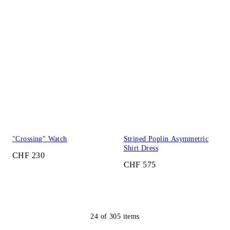
"Crossing" Watch
Striped Poplin Asymmetric
Shirt Dress
CHF 230
CHF 575
24
of
305
items