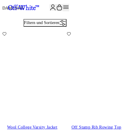
JOIN THE COMMUNITY AND GET 10% OFF YOUR FIRST ORDER
DAMEN
305
Filtern und Sortieren
Wool College Varsity Jacket
Off Stamp Rib Rowing Top