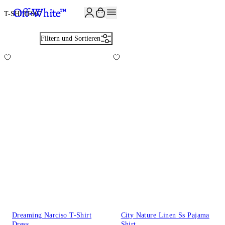
JOIN THE COMMUNITY AND GET 10% OFF YOUR FIRST ORDER
T-SHIRTS
67
Filtern und Sortieren
Dreaming Narciso T-Shirt
City Nature Linen Ss Pajama
Dress
Shirt