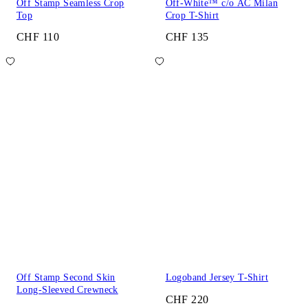
Off Stamp Seamless Crop
Off-White™ c/o AC Milan
Top
Crop T-Shirt
CHF 110
CHF 135
Off Stamp Second Skin
Logoband Jersey T-Shirt
Long-Sleeved Crewneck
CHF 220