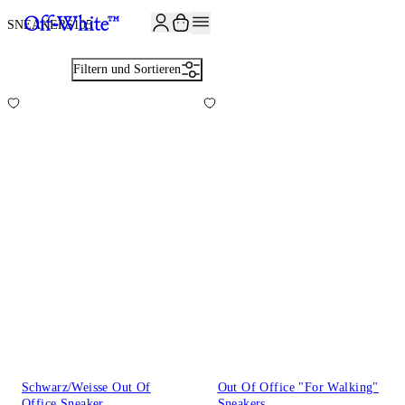
JOIN THE COMMUNITY AND GET 10% OFF YOUR FIRST ORDER
SNEAKERS
105
Filtern und Sortieren
Schwarz/Weisse Out Of
Out Of Office "For Walking"
Office Sneaker
Sneakers