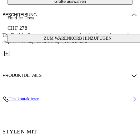
Größe auswählen
BESCHREIBUNG
Fluid Jer Dress
CHF 278
The Fluid Jer Dress epitomizes sophisticated minimalism with its seamless
ZUM WARENKORB HINZUFÜGEN
drape and striking backless design, crafted for a...
PRODUKTDETAILS
Material: 100% Viscose
Uns kontaktieren
Code: OWDB557F25JER0011001
STYLEN MIT