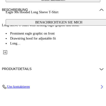
BESCHREIBUNG
Eagle 90s Hooded Long Sleeve T-Shirt
BENACHRICHTIGEN SIE MICH
Long sleeve T-Shirt with striking eagle graphic and hood.
Prominent eagle graphic on front
Drawstring hood for adjustable fit
Long...
PRODUKTDETAILS
100% Cotton
Uns kontaktieren
Code: OMAB09DW25JER0031301