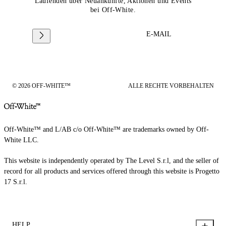
Laufenden über Neuankünfte, Aktionen und Events
bei Off-White.
E-MAIL
© 2026 OFF-WHITE™
ALLE RECHTE VORBEHALTEN
Off-White™ and L/AB c/o Off-White™ are trademarks owned by Off-
White LLC.
This website is independently operated by The Level S.r.l, and the seller of
record for all products and services offered through this website is Progetto
17 S.r.l.
HELP