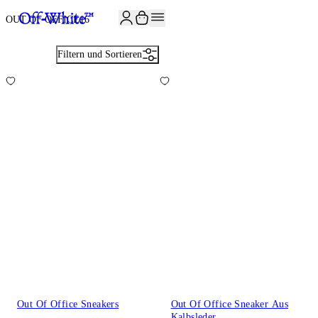
JOIN THE COMMUNITY AND GET 10% OFF YOUR FIRST ORDER
OUT OF OFFICE
16
Filtern und Sortieren
Out Of Office Sneakers
Out Of Office Sneaker Aus
Kalbsleder