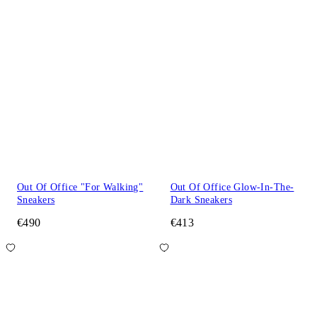
Out Of Office "For Walking"
Out Of Office Glow-In-The-
Sneakers
Dark Sneakers
€490
€413