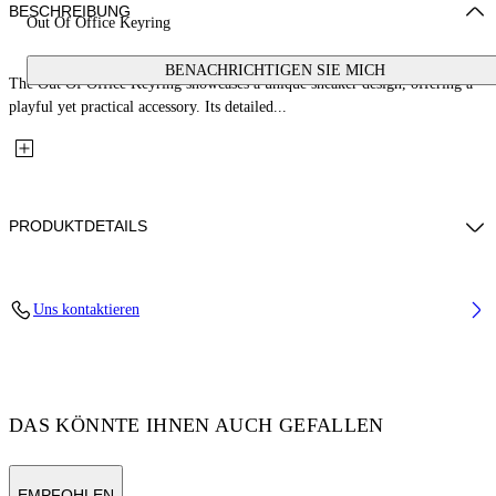
BESCHREIBUNG
Out Of Office Keyring
BENACHRICHTIGEN SIE MICH
The Out Of Office Keyring showcases a unique sneaker design, offering a
playful yet practical accessory. Its detailed...
PRODUKTDETAILS
Fabric: 100% Synthetic Leather
Uns kontaktieren
Code: OMZG097S26FAB0014420
DAS KÖNNTE IHNEN AUCH GEFALLEN
EMPFOHLEN