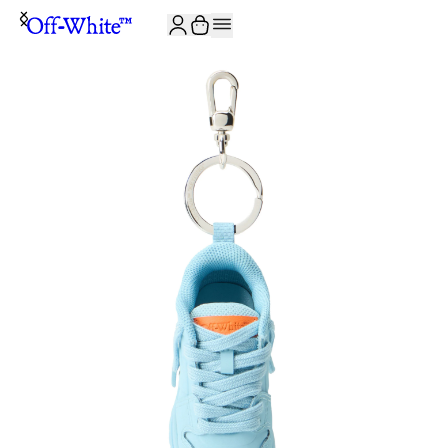
JOIN THE COMMUNITY AND GET 10% OFF YOUR FIRST ORDER