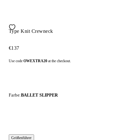
Type Knit Crewneck
€137
Use code
OWEXTRA20
at the checkout.
Farbe:
BALLET SLIPPER
Größenführer