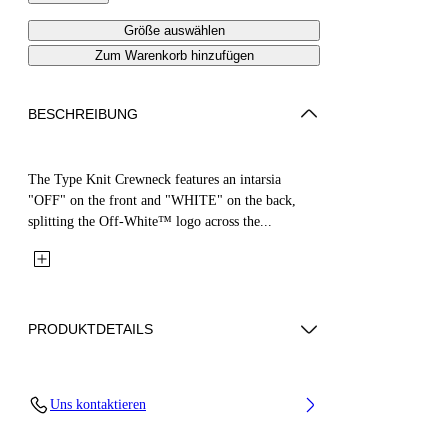
Größe auswählen
Zum Warenkorb hinzufügen
BESCHREIBUNG
The Type Knit Crewneck features an intarsia
"OFF" on the front and "WHITE" on the back,
splitting the Off-White™ logo across the...
PRODUKTDETAILS
Fabric: 100% Cotton
Uns kontaktieren
Code: 44GHE002S26K002683 4