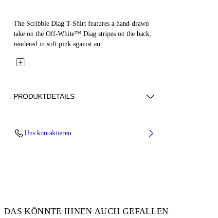
The Scribble Diag T-Shirt features a hand-drawn
take on the Off-White™ Diag stripes on the back,
rendered in soft pink against an...
PRODUKTDETAILS
Fabric: 100% Cotton
Uns kontaktieren
Code: 44GAA001S26J008100
DAS KÖNNTE IHNEN AUCH GEFALLEN