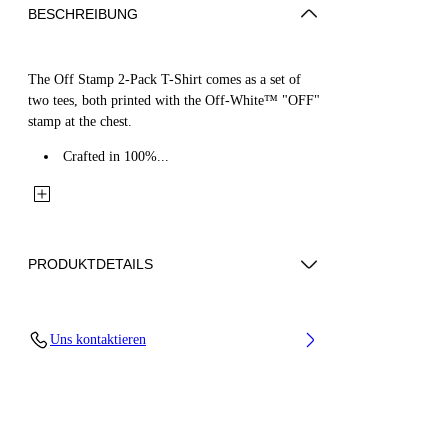
BESCHREIBUNG
The Off Stamp 2-Pack T-Shirt comes as a set of
two tees, both printed with the Off-White™ "OFF"
stamp at the chest.
Crafted in 100%...
PRODUKTDETAILS
Fabric: 100% Cotton
Uns kontaktieren
Code: 44G2B001S26J001960