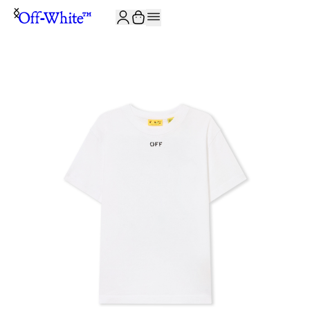
JOIN THE COMMUNITY AND GET 10% OFF YOUR FIRST ORDER