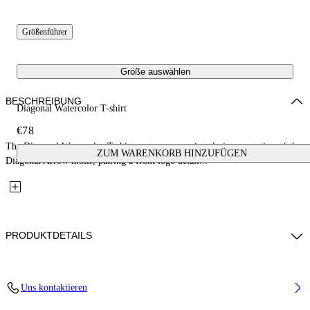
Größenführer
Größe auswählen
BESCHREIBUNG
Diagonal Watercolor T-shirt
€78
The Diagonal Watercolor T-shirt centers on a painterly interpretation of the
ZUM WARENKORB HINZUFÜGEN
Diagonal Arrow motif, pairing a front logo detail...
PRODUKTDETAILS
Fabric: 100% Cotton
Uns kontaktieren
Code: 44GAA001S26J003100