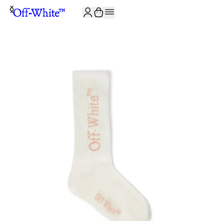
JOIN THE COMMUNITY AND GET 10% OFF YOUR FIRST ORDER