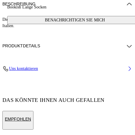
BESCHREIBUNG
Bookish Lange Socken
Diese langen Socken aus Baumwollmischung haben ein Logo. Hergestellt in
BENACHRICHTIGEN SIE MICH
Italien.
PRODUKTDETAILS
Cotton 85%, Polyamide 10%, Spandex/Elastane 5%
Uns kontaktieren
Code: OGRA003S25KNI0010130
DAS KÖNNTE IHNEN AUCH GEFALLEN
EMPFOHLEN