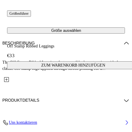
Größenführer
Größe auswählen
BESCHREIBUNG
Off Stamp Ribbed Leggings
€33
The Off Stamp Ribbed Leggings feature a ribbed construction with the
ZUM WARENKORB HINZUFÜGEN
classic Off stamp logo applied through screen printing for a...
PRODUKTDETAILS
Fabric: 96% Cotton, 4% Elastane
Uns kontaktieren
Code: 44GX3001S26J001651