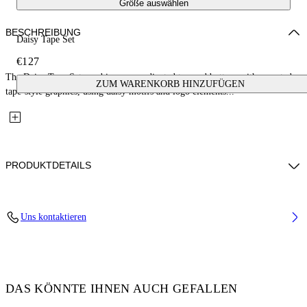
Größe auswählen
BESCHREIBUNG
Daisy Tape Set
€127
The Daisy Tape Set combines a coordinated top and bottom with repeated
ZUM WARENKORB HINZUFÜGEN
tape-style graphics, using daisy motifs and logo elements...
PRODUKTDETAILS
Fabric: 100% Cotton
Uns kontaktieren
Code: 44G2X00CS26J001683
DAS KÖNNTE IHNEN AUCH GEFALLEN