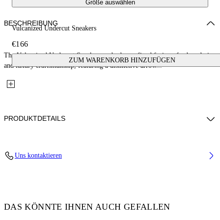
Größe auswählen
BESCHREIBUNG
Vulcanized Undercut Sneakers
€166
The Vulcanized Undercut Sneakers embody a refined fusion of urban design
ZUM WARENKORB HINZUFÜGEN
and luxury craftsmanship, featuring a distinctive arrow...
PRODUKTDETAILS
Lining: 100% Cotton, Sole: 100% Rubber, Upper Shoe: 100% Cotton
Uns kontaktieren
Code: OMIA2A2F25FAB0010110
DAS KÖNNTE IHNEN AUCH GEFALLEN