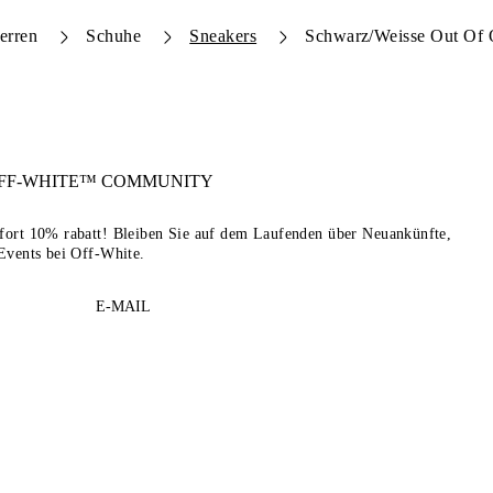
erren
Schuhe
Sneakers
Schwarz/Weisse Out Of 
FF-WHITE™
COMMUNITY
sofort 10% rabatt! Bleiben Sie auf dem Laufenden über Neuankünfte,
Events bei Off-White.
E-MAIL