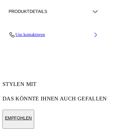
PRODUKTDETAILS
Upper: 89% Bovine Leather, 11% Recycled
Uns kontaktieren
Polyester, Outsole: 100% Rubber, Lining: 85%
Recycled Polyester, 15% Polyester
Code: OMIA189C99LEA0070110
STYLEN MIT
DAS KÖNNTE IHNEN AUCH GEFALLEN
EMPFOHLEN