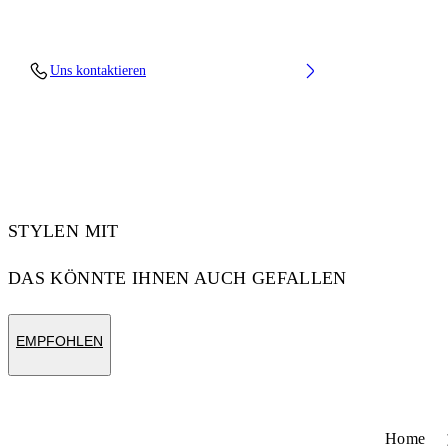
Upper: 88% Polyester Knit, 12% Tpu, Outsole:
Uns kontaktieren
100% Rubber, Lining: 100% Polyester
Code: OMIA2AOS26FAB0011710
STYLEN MIT
DAS KÖNNTE IHNEN AUCH GEFALLEN
EMPFOHLEN
Home