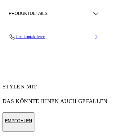
PRODUKTDETAILS
Upper: 66% Bovine Leather, 34% Cotton,
Uns kontaktieren
Outsole: 100% Rubber, Lining: 60% Bovine
Leather, 40% Polyester
Code: OMIA29KC99LEA0010110
STYLEN MIT
DAS KÖNNTE IHNEN AUCH GEFALLEN
EMPFOHLEN