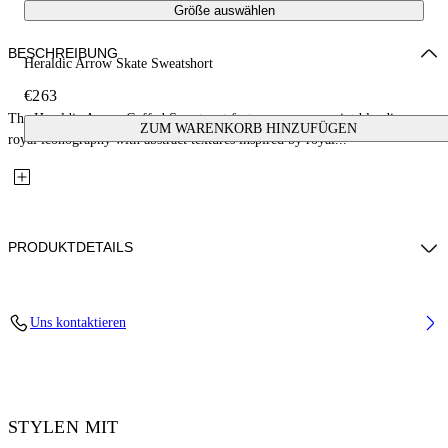
Größe auswählen
BESCHREIBUNG
Heraldic Arrow Skate Sweatshort
€263
The Heraldic Arrow Cuffed Sweatpant features a screen print blending
ZUM WARENKORB HINZUFÜGEN
royal iconography with abstract textures inspired by royal...
PRODUKTDETAILS
Fabric: 100% Cotton
Uns kontaktieren
Code: 44MCI013S26F009250
STYLEN MIT