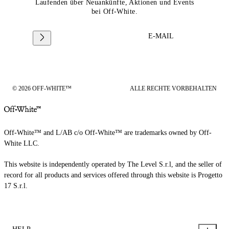
Laufenden über Neuankünfte, Aktionen und Events
bei Off-White.
E-MAIL
© 2026 OFF-WHITE™
ALLE RECHTE VORBEHALTEN
Off-White™ and L/AB c/o Off-White™ are trademarks owned by Off-
White LLC.
This website is independently operated by The Level S.r.l, and the seller of
record for all products and services offered through this website is Progetto
17 S.r.l.