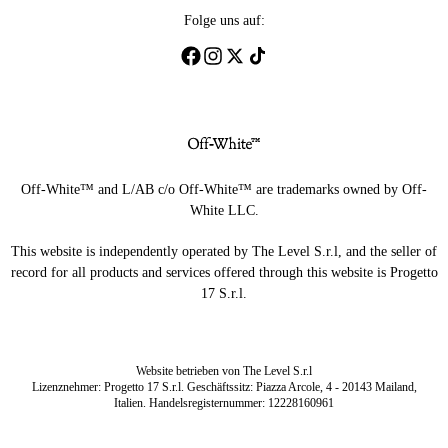
Folge uns auf:
Off-White™ and L/AB c/o Off-White™ are trademarks owned by Off-
White LLC.
This website is independently operated by The Level S.r.l, and the seller of
record for all products and services offered through this website is Progetto
17 S.r.l.
Website betrieben von The Level S.r.l
Lizenznehmer: Progetto 17 S.r.l. Geschäftssitz: Piazza Arcole, 4 - 20143 Mailand,
Italien. Handelsregisternummer: 12228160961