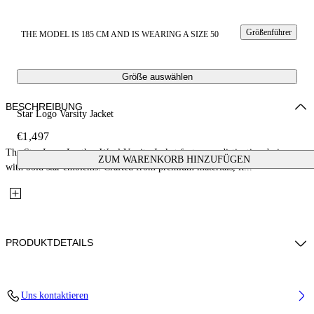
Größenführer
THE MODEL IS 185 CM AND IS WEARING A SIZE 50
Größe auswählen
BESCHREIBUNG
Star Logo Varsity Jacket
€1,497
The Star Logo Leather Wool Varsity Jacket features a distinctive design
ZUM WARENKORB HINZUFÜGEN
with bold star emblems. Crafted from premium materials, it...
PRODUKTDETAILS
Fabric: 70% Wool, 27% Polyamide, 3% Polyester
Uns kontaktieren
Code: 44XJA122S26L002110