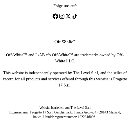
Folge uns auf:
Off-White™ and L/AB c/o Off-White™ are trademarks owned by Off-
White LLC.
This website is independently operated by The Level S.r.l, and the seller of
record for all products and services offered through this website is Progetto
17 S.r.l.
Website betrieben von The Level S.r.l
Lizenznehmer: Progetto 17 S.r.l. Geschäftssitz: Piazza Arcole, 4 - 20143 Mailand,
Italien. Handelsregisternummer: 12228160961