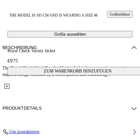
Größenführer
THE MODEL IS 185 CM AND IS WEARING A SIZE 48
Größe auswählen
BESCHREIBUNG
Royal Check Varsity Jacket
€975
The Royal Check Wool Regular Varsity Jacket features a classic varsity-
ZUM WARENKORB HINZUFÜGEN
inspired design enriched by a check pattern and contrasting...
PRODUKTDETAILS
Fabric: 70% Wool, 27% Polyamide, 3% Polyester
Uns kontaktieren
Code: 44XEH05RS26F001330