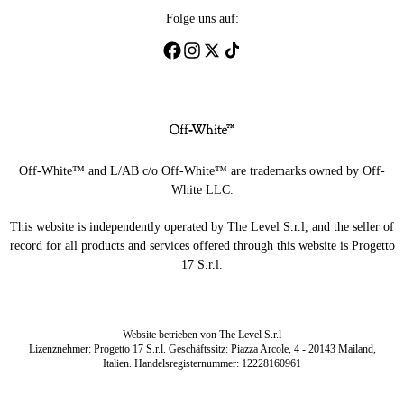
Folge uns auf:
Off-White™ and L/AB c/o Off-White™ are trademarks owned by Off-
White LLC.
This website is independently operated by The Level S.r.l, and the seller of
record for all products and services offered through this website is Progetto
17 S.r.l.
Website betrieben von The Level S.r.l
Lizenznehmer: Progetto 17 S.r.l. Geschäftssitz: Piazza Arcole, 4 - 20143 Mailand,
Italien. Handelsregisternummer: 12228160961