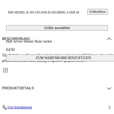
Größenführer
THE MODEL IS 185 CM AND IS WEARING A SIZE M
Größe auswählen
BESCHREIBUNG
Half Arrow Denim Skate Jacket
€450
The Half Arrow Denim Skate Jacket features the iconic "Half Arrow" motif
ZUM WARENKORB HINZUFÜGEN
printed across the back, adding a signature graphic touch...
PRODUKTDETAILS
Fabric: 100% Cotton
Uns kontaktieren
Code: 44MYE09QS26D002400