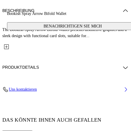
BESCHREIBUNG
Bookish Spray Arrow Bifold Wallet
BENACHRICHTIGEN SIE MICH
The Bookish Spray Arrow Bifold Wallet presents distinctive graphics and a
sleek design with functional card slots, suitable for...
PRODUKTDETAILS
Fabric: 100% Calfskin Leather
Uns kontaktieren
Code: OMNC085S26LEA0011084
DAS KÖNNTE IHNEN AUCH GEFALLEN