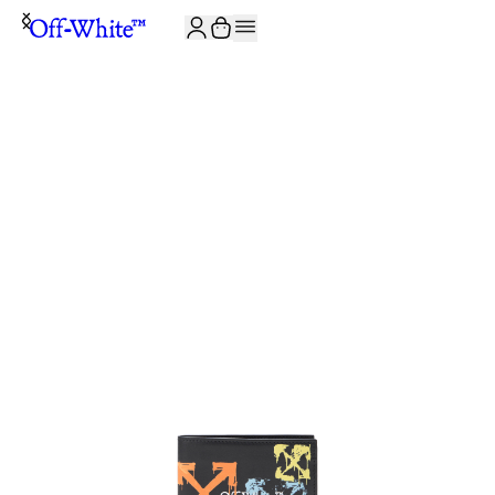
JOIN THE COMMUNITY AND GET 10% OFF YOUR FIRST ORDER