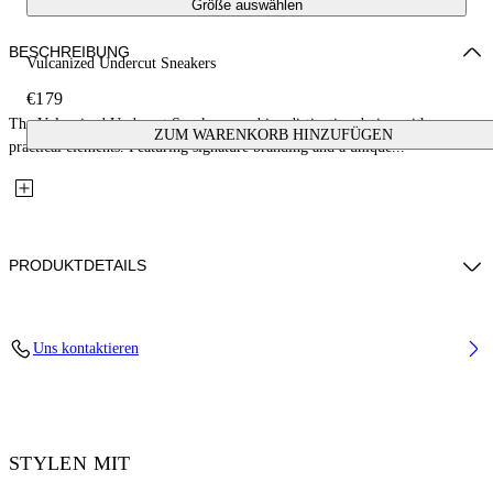
Größe auswählen
BESCHREIBUNG
Vulcanized Undercut Sneakers
€179
The Vulcanized Undercut Sneakers combine distinctive design with
ZUM WARENKORB HINZUFÜGEN
practical elements. Featuring signature branding and a unique...
PRODUKTDETAILS
Upper: 100% Cotton, Outsole: 100% Rubber, Lining: 100% Cotton
Uns kontaktieren
Code: OWIA28QC99FAB0011001
STYLEN MIT