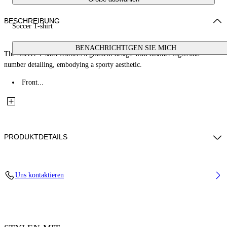
BESCHREIBUNG
Soccer T-shirt
BENACHRICHTIGEN SIE MICH
The Soccer T-shirt features a gradient design with distinct logos and
number detailing, embodying a sporty aesthetic.
Front...
PRODUKTDETAILS
Fabric: 85% Polyester, 15% Elastane
Uns kontaktieren
Code: 2AA13JS26JER001W661