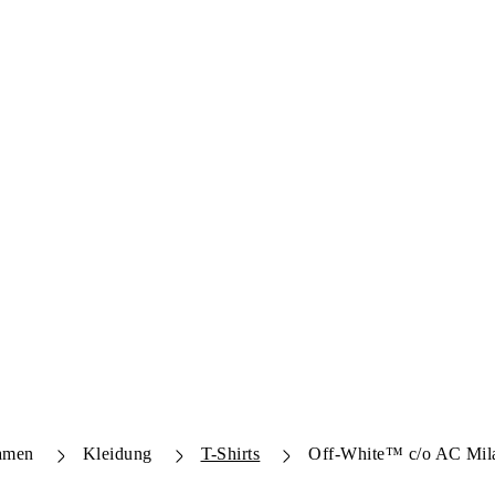
amen
Kleidung
T-Shirts
Off-White™ c/o AC Mila