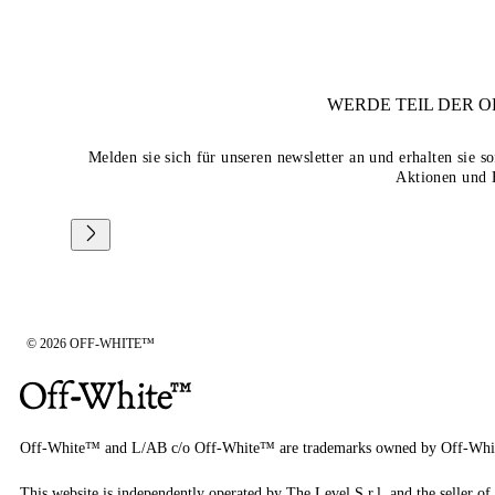
WERDE TEIL DER
O
Melden sie sich für unseren newsletter an und erhalten sie 
Aktionen und 
© 2026 OFF-WHITE™
Off-White™ and L/AB c/o Off-White™ are trademarks owned by Off-Whi
This website is independently operated by The Level S.r.l, and the seller of 